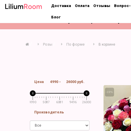
;
Доставка
Оплата
Отзывы
Вопрос-
Блог
Розы
Букеты
Цветы поштучно
Розы
По форме
В корзине
Цена
4990
-
26000
руб.
-19%
4990
5087
6081
9496
26000
Производитель