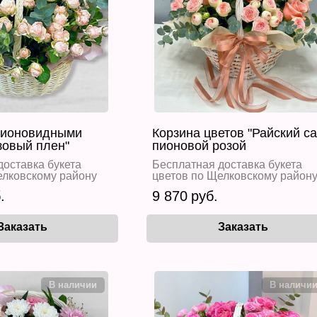
пионовидными
Корзина цветов "Райский са
зовый плен"
пионовой розой
доставка букета
Бесплатная доставка букета
елковскому району
цветов по Щелковскому район
9 870