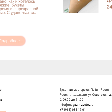
Д
ано, как и хотелось
вежие, букеты
24
ремя и с прекрасной
ью. С удовольстви..
е
Букетная мастерская "LiliumRoom"
Россия, г.Щелково, ул.Советская, д.
та
С 09.00 до 21.00
info@magazin-zvetov.ru
+7 (916) 085-17-01