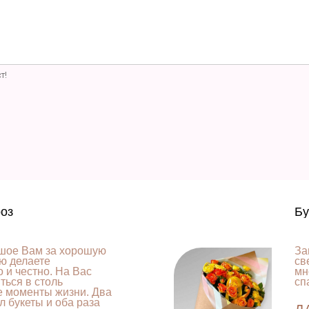
т!
роз
Бу
шое Вам за хорошую
За
ую делаете
св
 и честно. На Вас
мн
ься в столь
сп
е моменты жизни. Два
л букеты и оба раза