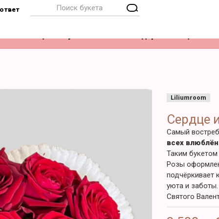
ответ
Композиции
Букет невесты
Подарки
Акции
Liliumroom
Сердце и
Самый востре
всех влюблё
Таким букетом 
Розы оформлен
подчёркивает к
уюта и заботы
Святого Вален