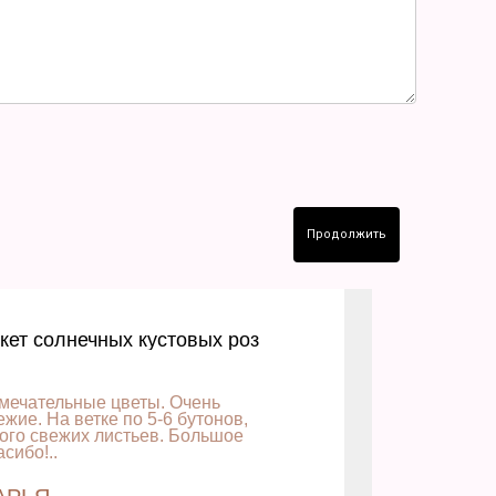
Продолжить
кет солнечных кустовых роз
мечательные цветы. Очень
ежие. На ветке по 5-6 бутонов,
ого свежих листьев. Большое
асибо!..