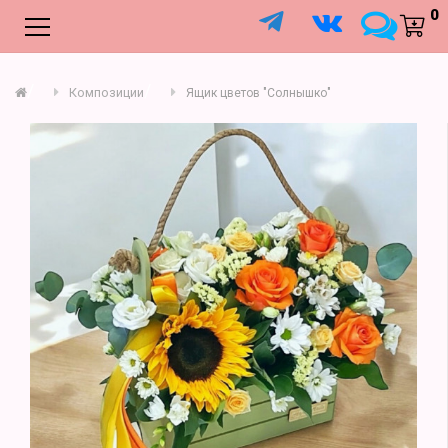
;
0
Композиции
Ящик цветов "Солнышко"