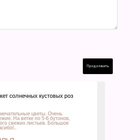
Продолжить
кет солнечных кустовых роз
мечательные цветы. Очень
ежие. На ветке по 5-6 бутонов,
ого свежих листьев. Большое
асибо!..