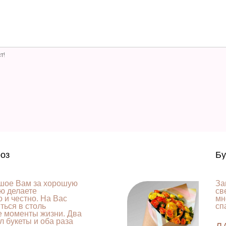
т!
роз
Бу
шое Вам за хорошую
За
ую делаете
св
 и честно. На Вас
мн
ься в столь
сп
е моменты жизни. Два
л букеты и оба раза