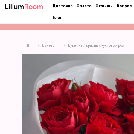
;
Доставка
Оплата
Отзывы
Вопрос-
Блог
Розы
Букеты
Цветы поштучно
Букеты
Букет из 7 красных кустовых роз