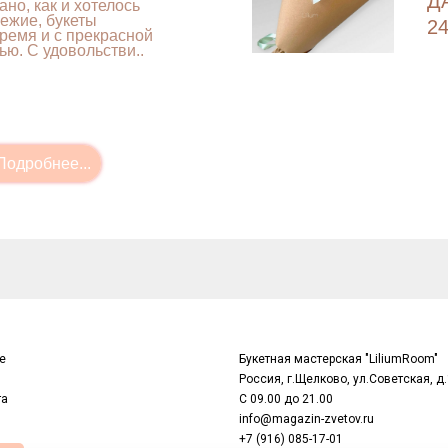
Д
ано, как и хотелось
вежие, букеты
24
ремя и с прекрасной
ью. С удовольстви..
е
Букетная мастерская "LiliumRoom"
Россия, г.Щелково, ул.Советская, д.
та
С 09.00 до 21.00
info@magazin-zvetov.ru
+7 (916) 085-17-01