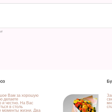
т!
роз
Бу
шое Вам за хорошую
За
ую делаете
св
 и честно. На Вас
мн
ься в столь
сп
е моменты жизни. Два