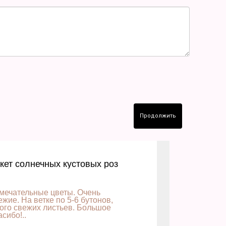
Продолжить
кет солнечных кустовых роз
мечательные цветы. Очень
ежие. На ветке по 5-6 бутонов,
ого свежих листьев. Большое
асибо!..