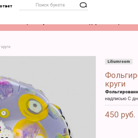
ответ
Композиции
Букет невесты
Подарки
Акции
 круги
Liliumroom
Фольгир
круги
Фольгирован
надписью С дн
450 руб.