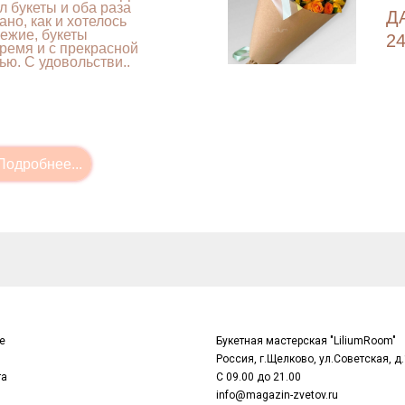
л букеты и оба раза
Д
ано, как и хотелось
вежие, букеты
24
ремя и с прекрасной
ью. С удовольстви..
е
Букетная мастерская "LiliumRoom"
Россия, г.Щелково, ул.Советская, д.
та
С 09.00 до 21.00
info@magazin-zvetov.ru