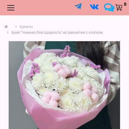
;
0
Букеты
Букет "Нежная благодарность" из хризантем с хлопком