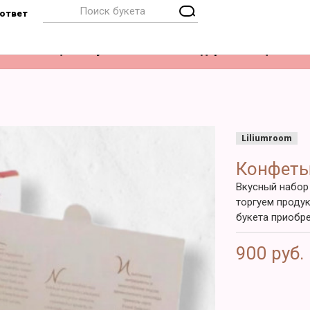
ответ
Композиции
Букет невесты
Подарки
Акции
Liliumroom
Конфеты
Вкусный набор
торгуем проду
букета приобр
900 руб.